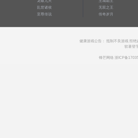
龙破九天
王城霸主
乱世诸侯
无双之王
至尊传说
传奇岁月
健康游戏公告： 抵制不良游戏 拒绝
软著登字第1
锋芒网络
浙ICP备1703