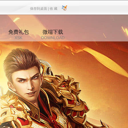
保存到桌面 |
收 藏
保存到桌面
|
收 藏
免费礼包
微端下载
XSK
DOWNLOAD