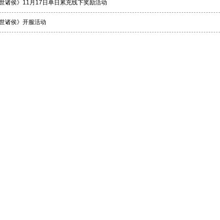
世诸侯》11月17日单日累充线下奖励活动
世诸侯》开服活动