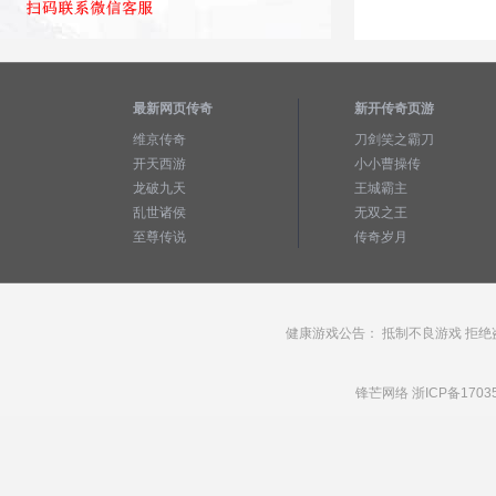
最新网页传奇
新开传奇页游
维京传奇
刀剑笑之霸刀
开天西游
小小曹操传
龙破九天
王城霸主
乱世诸侯
无双之王
至尊传说
传奇岁月
健康游戏公告： 抵制不良游戏 拒绝
锋芒网络
浙ICP备1703