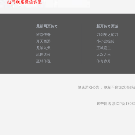
最新网页传奇
新开传奇页游
维京传奇
刀剑笑之霸刀
开天西游
小小曹操传
龙破九天
王城霸主
乱世诸侯
无双之王
至尊传说
传奇岁月
健康游戏公告： 抵制不良游戏 拒绝
锋芒网络
浙ICP备1703