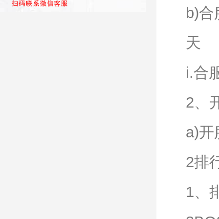
b)
天
i.
2、
a)
2排
1、