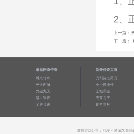
1、
2、
上一篇：
下一篇：
最新网页传奇
新开传奇页游
维京传奇
刀剑笑之霸刀
开天西游
小小曹操传
龙破九天
王城霸主
乱世诸侯
无双之王
至尊传说
传奇岁月
健康游戏公告： 抵制不良游戏 拒绝