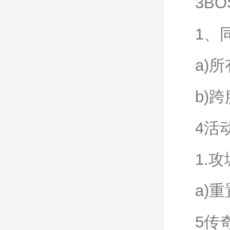
3B
1、
a)
b)
4活
1.
a)重
5传