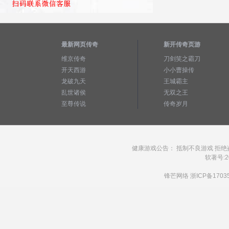
最新网页传奇
新开传奇页游
维京传奇
刀剑笑之霸刀
开天西游
小小曹操传
龙破九天
王城霸主
乱世诸侯
无双之王
至尊传说
传奇岁月
健康游戏公告： 抵制不良游戏 拒绝
软著号:20
锋芒网络
浙ICP备1703