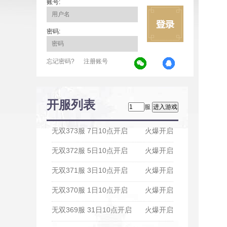
账号:
密码:
忘记密码?
注册账号
开服列表
服
无双373服 7日10点开启
火爆开启
无双372服 5日10点开启
火爆开启
无双371服 3日10点开启
火爆开启
无双370服 1日10点开启
火爆开启
无双369服 31日10点开启
火爆开启