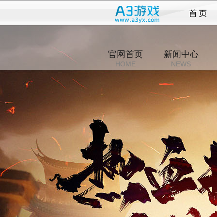
之王
官网首页
新闻中心
HOME
NEWS