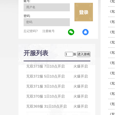
账号:
《无
《无
密码:
《无
忘记密码?
注册账号
《无
《无
开服列表
《无
服
《无
无双373服 7日10点开启
火爆开启
《无
无双372服 5日10点开启
火爆开启
《无
无双371服 3日10点开启
火爆开启
《无
无双370服 1日10点开启
火爆开启
《无
无双369服 31日10点开启
火爆开启
《无