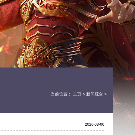
当前位置：
主页
>
新闻综合
>
2026-08-06