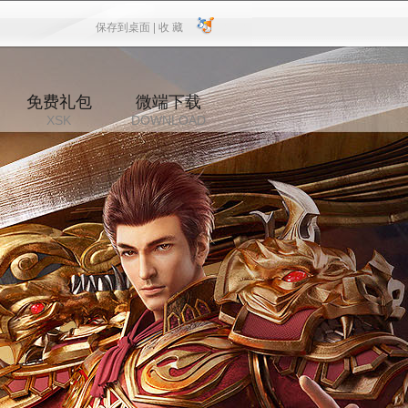
保存到桌面 |
收 藏
保存到桌面
|
收 藏
免费礼包
微端下载
XSK
DOWNLOAD