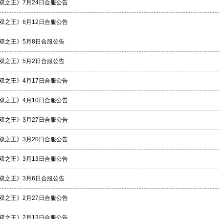
双之王》7月24日合服公告
双之王》6月12日合服公告
双之王》5月8日合服公告
双之王》5月2日合服公告
双之王》4月17日合服公告
双之王》4月10日合服公告
双之王》3月27日合服公告
双之王》3月20日合服公告
双之王》3月13日合服公告
双之王》3月6日合服公告
双之王》2月27日合服公告
双之王》2月13日合服公告