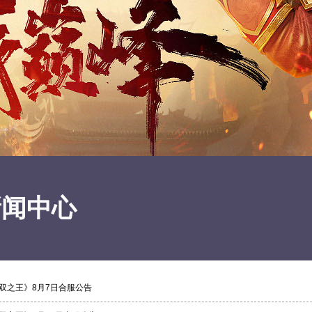
新闻中心
双之王》8月7日合服公告