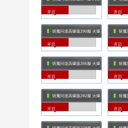
开启
开启
斩魔问道高爆版290服 火爆
斩魔
开启
开启
斩魔问道高爆版286服 火爆
斩魔
开启
开启
斩魔问道高爆版282服 火爆
斩魔
开启
开启