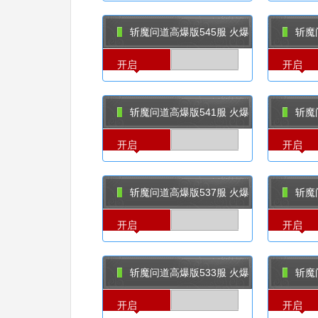
斩魔问道高爆版545服 火爆
斩魔
开启
开启
斩魔问道高爆版541服 火爆
斩魔
开启
开启
斩魔问道高爆版537服 火爆
斩魔
开启
开启
斩魔问道高爆版533服 火爆
斩魔
开启
开启