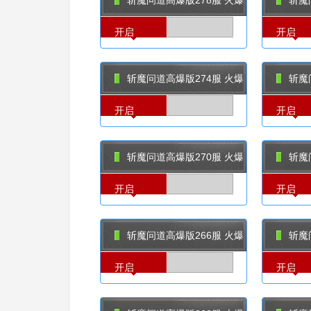
斩魔问道高爆版278服 火爆
斩魔
开启
开启
斩魔问道高爆版274服 火爆
斩魔
开启
开启
斩魔问道高爆版270服 火爆
斩魔
开启
开启
斩魔问道高爆版266服 火爆
斩魔
开启
开启