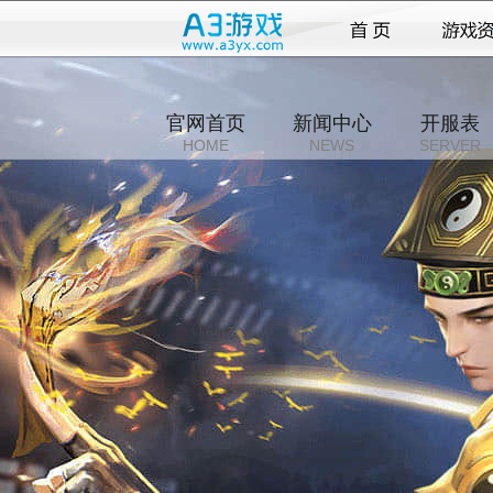
官网首页
新闻中心
开服表
HOME
NEWS
SERVER