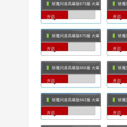
斩魔问道高爆版673服 火爆
斩魔
开启
开启
斩魔问道高爆版670服 火爆
斩魔
开启
开启
斩魔问道高爆版666服 火爆
斩魔
开启
开启
斩魔问道高爆版662服 火爆
斩魔
开启
开启