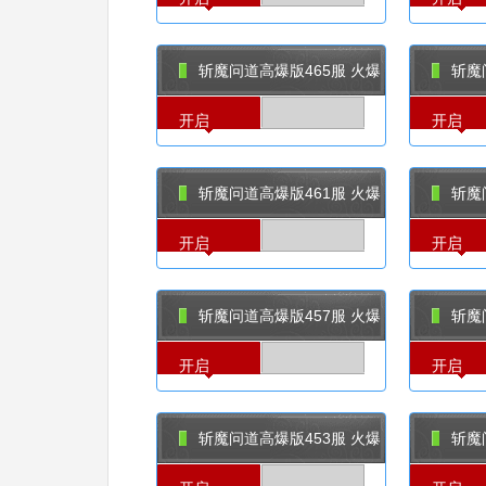
斩魔问道高爆版465服 火爆
斩魔
开启
开启
斩魔问道高爆版461服 火爆
斩魔
开启
开启
斩魔问道高爆版457服 火爆
斩魔
开启
开启
斩魔问道高爆版453服 火爆
斩魔