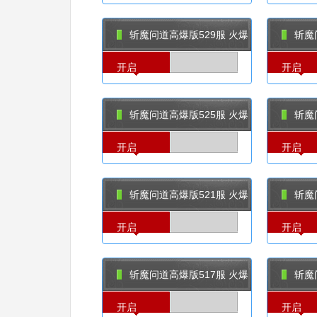
斩魔问道高爆版529服 火爆
斩魔
开启
开启
斩魔问道高爆版525服 火爆
斩魔
开启
开启
斩魔问道高爆版521服 火爆
斩魔
开启
开启
斩魔问道高爆版517服 火爆
斩魔
开启
开启