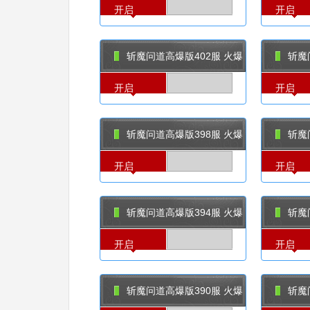
开启
开启
斩魔问道高爆版402服 火爆
斩魔
开启
开启
斩魔问道高爆版398服 火爆
斩魔
开启
开启
斩魔问道高爆版394服 火爆
斩魔
开启
开启
斩魔问道高爆版390服 火爆
斩魔