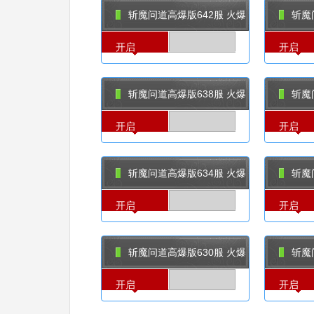
斩魔问道高爆版642服 火爆
斩魔
开启
开启
斩魔问道高爆版638服 火爆
斩魔
开启
开启
斩魔问道高爆版634服 火爆
斩魔
开启
开启
斩魔问道高爆版630服 火爆
斩魔
开启
开启