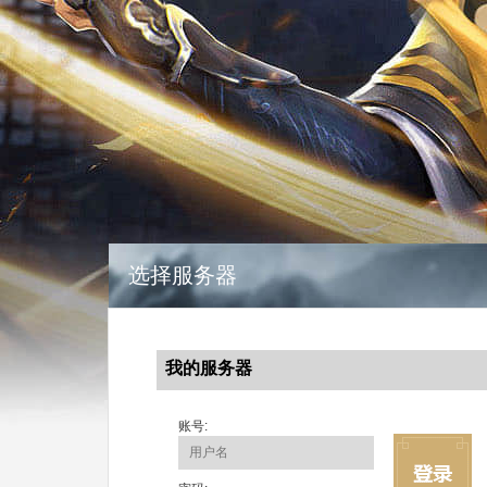
选择服务器
我的服务器
账号: