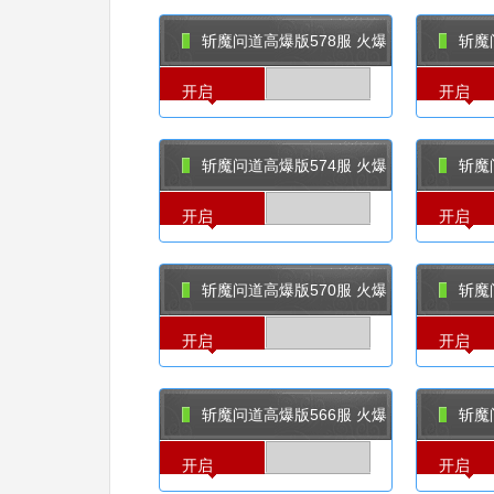
斩魔问道高爆版578服 火爆
斩魔
开启
开启
斩魔问道高爆版574服 火爆
斩魔
开启
开启
斩魔问道高爆版570服 火爆
斩魔
开启
开启
斩魔问道高爆版566服 火爆
斩魔
开启
开启