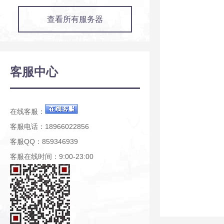
查看所有服务器
客服中心
在线客服：
客服电话：18966022856
客服QQ：859346939
客服在线时间：9:00-23:00