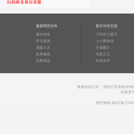
最新网页传奇
新开传奇页游
维京传奇
刀剑笑之霸刀
开天西游
小小曹操传
龙破九天
王城霸主
乱世诸侯
无双之王
至尊传说
传奇岁月
健康游戏公告： 抵制不良游戏 拒绝
软著登字第1
锋芒网络
浙ICP备1703