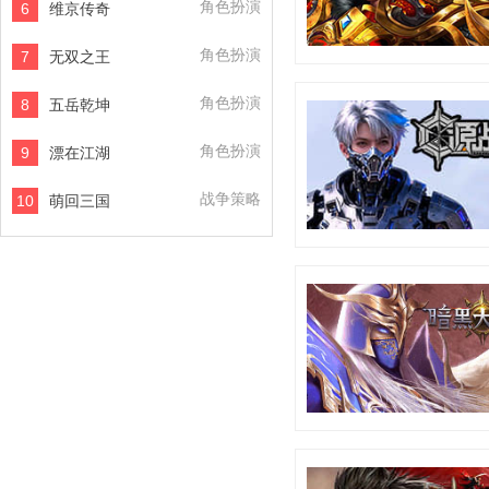
角色扮演
6
维京传奇
角色扮演
7
无双之王
角色扮演
8
五岳乾坤
角色扮演
9
漂在江湖
战争策略
10
萌回三国