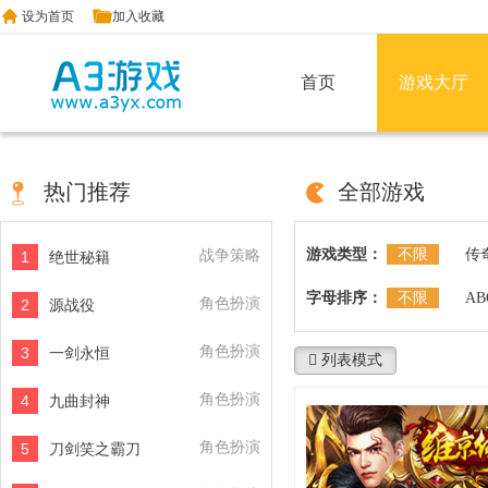
设为首页
加入收藏
首页
游戏大厅
热门推荐
全部游戏
游戏类型：
不限
传
战争策略
1
绝世秘籍
字母排序：
不限
AB
角色扮演
2
源战役
角色扮演
3
一剑永恒
列表模式
角色扮演
4
九曲封神
角色扮演
5
刀剑笑之霸刀