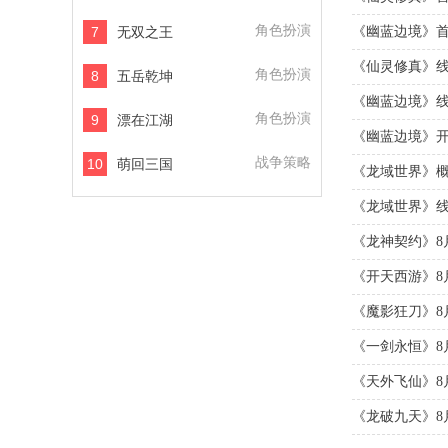
角色扮演
7
《幽蓝边境》首
无双之王
《仙灵修真》
角色扮演
8
五岳乾坤
《幽蓝边境》
角色扮演
9
漂在江湖
《幽蓝边境》
战争策略
10
萌回三国
《龙域世界》
《龙域世界》
《龙神契约》8
《开天西游》8
《魔影狂刀》8
《一剑永恒》8
《天外飞仙》8
《龙破九天》8月6