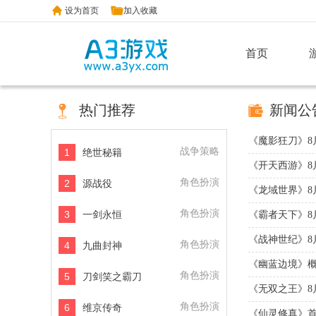
设为首页
加入收藏
首页
热门推荐
新闻公
《魔影狂刀》8
战争策略
1
绝世秘籍
《开天西游》8
角色扮演
2
源战役
《龙域世界》8
角色扮演
3
一剑永恒
《霸者天下》8
《战神世纪》8
角色扮演
4
九曲封神
《幽蓝边境》
角色扮演
5
刀剑笑之霸刀
《无双之王》8
角色扮演
6
维京传奇
《仙灵修真》首