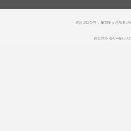
健康游戏公告： 抵制不良游戏 拒绝
锋芒网络
浙ICP备1703