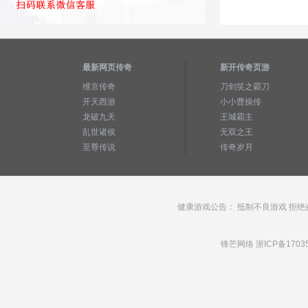
最新网页传奇
新开传奇页游
维京传奇
刀剑笑之霸刀
开天西游
小小曹操传
龙破九天
王城霸主
乱世诸侯
无双之王
至尊传说
传奇岁月
健康游戏公告： 抵制不良游戏 拒绝
锋芒网络
浙ICP备1703