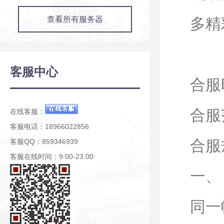
查看所有服务器
多精
客服中心
合服时
合服范
在线客服：
客服电话：18966022856
合服
客服QQ：859346939
客服在线时间：9:00-23:00
一、
同一