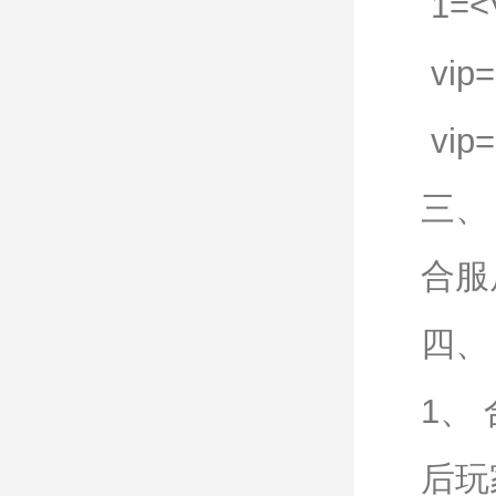
1=
vi
vi
三、
合服
四、
1、
后玩