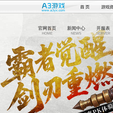
官网首页
新闻中心
开服表
HOME
NEWS
SERVER