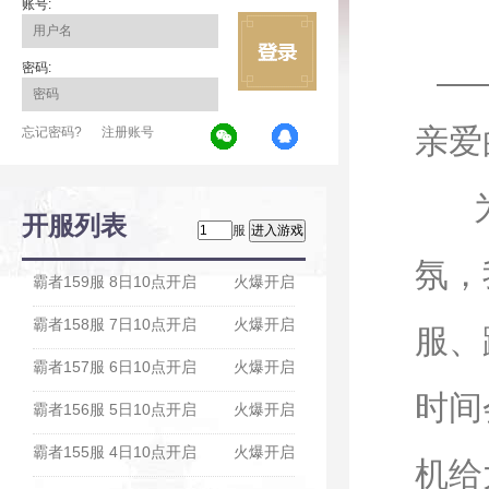
账号:
密码:
亲爱
忘记密码?
注册账号
为了
开服列表
服
氛，
霸者159服 8日10点开启
火爆开启
霸者158服 7日10点开启
火爆开启
服、
霸者157服 6日10点开启
火爆开启
时间
霸者156服 5日10点开启
火爆开启
霸者155服 4日10点开启
火爆开启
机给