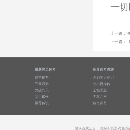
一切
上一篇：
下一篇：
《
最新网页传奇
新开传奇页游
维京传奇
刀剑笑之霸刀
开天西游
小小曹操传
龙破九天
王城霸主
乱世诸侯
无双之王
至尊传说
传奇岁月
健康游戏公告： 抵制不良游戏 拒绝