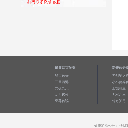
最新网页传奇
新开传奇
维京传奇
刀剑笑之
开天西游
小小曹操
龙破九天
王城霸主
乱世诸侯
无双之王
至尊传说
传奇岁月
健康游戏公告： 抵制