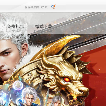
保存到桌面 |
收 藏
保存到桌面
|
收 藏
免费礼包
微端下载
XSK
DOWNLOAD