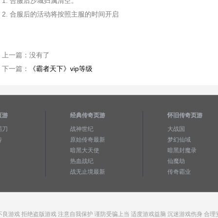
1. 合服后沙城归属清空。
2. 合服后的活动将按照主服的时间开启
上一篇：
没有了
下一篇：
《霸者天下》vip等级
页游
经典传奇页游
怀旧传奇页游
霸刀
战神世纪
大战国
传
原始传奇最新
梦幻仙域
暗黑大天使
暗黑封魔录
热血战纪
仙魔劫
战无止境最新
传奇霸业
不良游戏 拒绝盗版游戏 注意自我保护 谨防受骗上当 适度游戏益脑 沉迷游戏伤身 合理