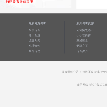
最新网页传奇
新开传奇页游
维京传奇
刀剑笑之霸刀
开天西游
小小曹操传
龙破九天
王城霸主
乱世诸侯
无双之王
至尊传说
传奇岁月
健康游戏公告： 抵制不良游戏 拒绝
锋芒网络
浙ICP备1703