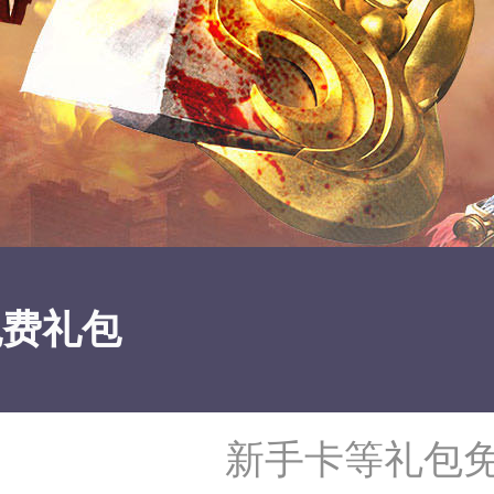
免费礼包
新手卡等礼包