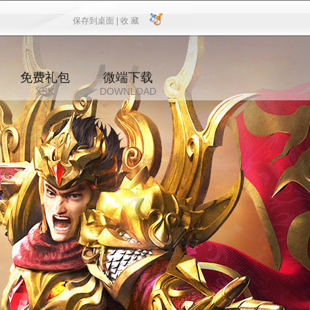
保存到桌面 |
收 藏
保存到桌面
|
收 藏
免费礼包
微端下载
XSK
DOWNLOAD